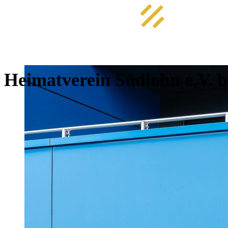
Heimatverein Südlohn e.V. b