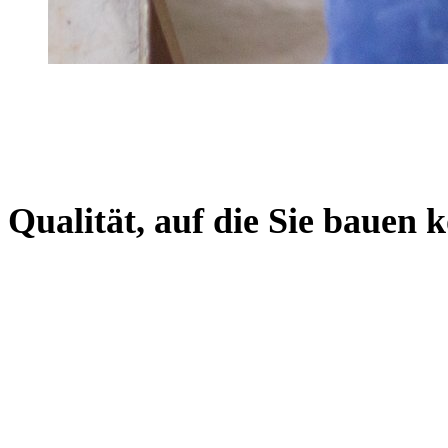
Qualität, auf die Sie bauen 