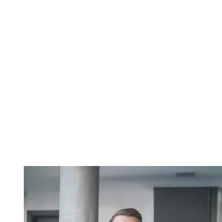
Helmut Paß
Geschäftsführer
"Viele unserer Geschäftskunden begleiten jedes Projekt
ganzheitlich von der Idee bis zur Umsetzung – sie
verbinden Funktionalität mit Gestaltung und schaffen so
Räume zum Leben. Mit unserer Erfahrung und
Leistungsfähigkeit stehen wir Ihnen als verlässlicher
Partner zur Seite, damit aus Visionen nachhaltige
Bauwerke entstehen."