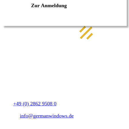
Zur Anmeldung
GW GERMAN WINDOWS Südlohn GmbH
Firmenhauptsitz
Woorteweg 12
46354 Südlohn
Tel.:
+49 (0) 2862 9508 0
Fax:
+49 (0) 2862 9508 88
E-Mail:
info@germanwindows.de