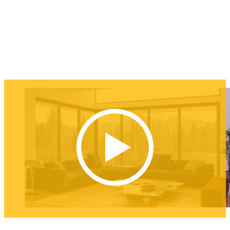
Prokurist | Gesamtleitung Vertrieb
„Unsere Fachpartner sind vor Ort die ersten
Ansprechpartner für die Endkunden – sie kennen die
regionalen Anforderungen, bringen langjährige Erfahrung
mit und beraten mit echter Expertise. Gemeinsam schaffen
wir so nicht nur zufriedene Kunden, sondern auch klare
Wettbewerbsvorteile: verlässliche Produkte, reibungslose
Abläufe und eine partnerschaftliche Zusammenarbeit auf
Augenhöhe.“