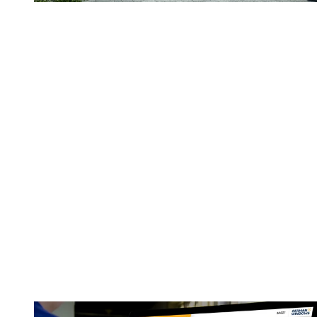
Fördermittelservice
Wer in energieeffiziente Bauelemente investiert, kann
staatliche Unterstützung beantragen. Unser
Fördermittelservice zeigt Ihnen, welche Zuschüsse für Ihr
Vorhaben möglich sind und wie Sie davon profitieren
können. Gemeinsam mit einem unserer geschulten
Fachpartner prüfen Sie, ob ihr Projekt förderfähig ist, und
lassen sich Schritt für Schritt durch die Beantragung
begleiten. So sparen Sie nicht nur Energiekosten, sondern
senken auch Ihre Investitionskosten spürbar.