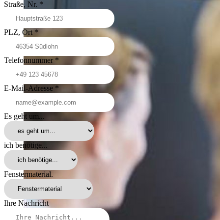
Straße, Nr.
*
PLZ, Ort
*
Telefonnummer
*
E-Mail-Adresse
*
Es geht um...
ich benötige...
Fenstermaterial.
Ihre Nachricht